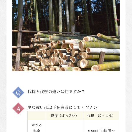
伐採と伐根の違いは何ですか？
主な違いは以下を参考にしてください
伐採（ばっさい）
伐根（ばっこん）
かかる
料金
5,500円/1時間か