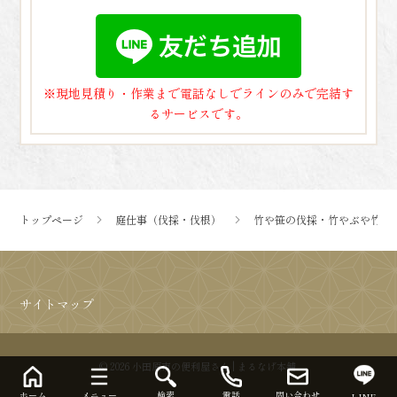
※現地見積り・作業まで電話なしでラインのみで完結す
るサービスです。
トップページ
庭仕事（伐採・伐根）
竹や笹の伐採・竹やぶや竹林
サイトマップ
© 2026 小田原市の便利屋さん | まるなげ本舗.
ホーム
メニュー
検索
電話
問い合わせ
LINE