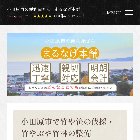
小田原市の便利屋さん | まるなげ本舗
MENU
G
o
o
g
l
e
口コミ
★★★★★
（18件のレビュー）
小田原市で竹や笹の伐採・
竹やぶや竹林の整備