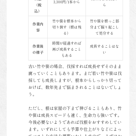
3,300円/1本から
（税
ら
込）
竹や笹を根本から
竹や笹を根っこ部
作業内
切り倒す（根は残
分まで掘り起こし
容
る）
て処分する
時間が経過すれば
作業後
成長することはな
再び成長すること
の様子
い
もある
古い竹や笹の場合、伐採すれば成長せずそのまま
腐っていくこともあります。まだ若い竹や笹は伐
採しても成長しますが、根本からしっかり切って
おけば、数年先まで悩まされることはないでしょ
う。
ただし、根は家屋の下まで伸びることもあり、竹
や笹は成長スピードも速く、生命力も強いです。
今後必要ないようであれば伐根をおすすめしてい
ます。いずれにしても予算や仕上がりなどによっ