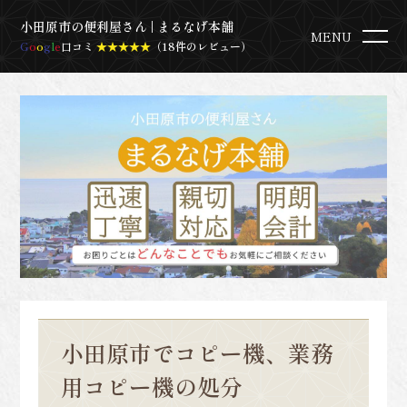
小田原市の便利屋さん | まるなげ本舗
MENU
G
o
o
g
l
e
口コミ
★★★★★
（18件のレビュー）
小田原市でコピー機、業務
用コピー機の処分