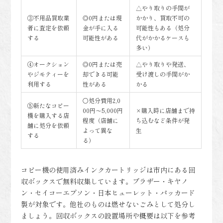
△やり取りの手間が
③不用品買取業
◎0円または現
かかり、買取不可の
者に査定を依頼
金が手に入る
可能性もある（処分
する
可能性がある
代がかかるケースも
多い）
④オークション
◎0円または売
△やり取りや発送、
やジモティーを
却できる可能
受け渡しの手間がか
利用する
性がある
かる
〇処分費用2,0
⑤新たなコピー
00円～5,000円
×購入時に店舗まで持
機を購入する店
程度（店舗に
ち込むなど条件が発
舗に処分を依頼
よって異な
生
する
る）
コピー機の使用済みインクカートリッジは市内にある回
収ボックスで無料収集しています。ブラザー・キヤノ
ン・セイコーエプソン・日本ヒューレット・パッカード
製が対象です。他社のものは燃せないごみとして処分し
ましょう。回収ボックスの設置場所や概要は以下を参考