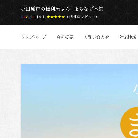
小田原市の便利屋さん | まるなげ本舗
G
o
o
g
l
e
口コミ
★★★★★
（18件のレビュー）
トップページ
会社概要
お問い合わせ
対応地域