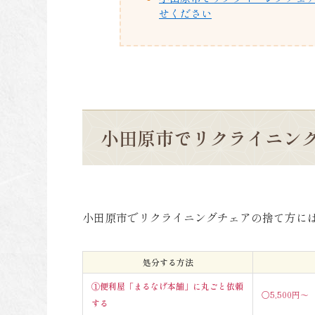
せください
小田原市でリクライニン
小田原市でリクライニングチェアの捨て方に
処分する方法
①便利屋「まるなげ本舗」に丸ごと依頼
〇5,500円～
する