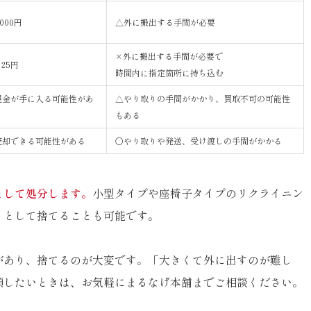
000円
△外に搬出する手間が必要
×外に搬出する手間が必要で
25円
時間内に指定箇所に持ち込む
現金が手に入る可能性があ
△やり取りの手間がかかり、買取不可の可能性
もある
売却できる可能性がある
〇やり取りや発送、受け渡しの手間がかかる
として処分します。
小型タイプや座椅子タイプのリクライニン
」として捨てることも可能です。
があり、捨てるのが大変です。「大きくて外に出すのが難し
頼したいときは、お気軽にまるなげ本舗までご相談ください。