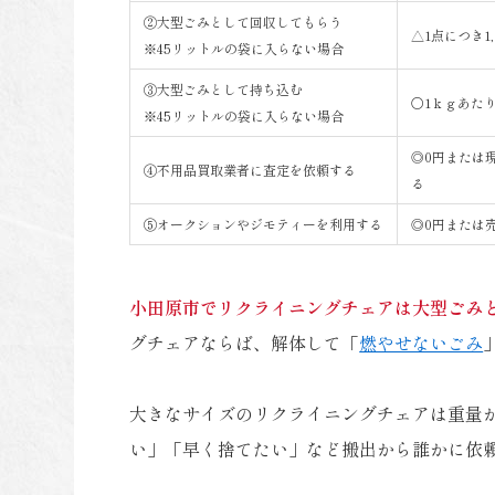
②大型ごみとして回収してもらう
△1点につき1,
※45リットルの袋に入らない場合
③大型ごみとして持ち込む
〇1ｋｇあたり
※45リットルの袋に入らない場合
◎0円または
④不用品買取業者に査定を依頼する
る
⑤オークションやジモティーを利用する
◎0円または
小田原市でリクライニングチェアは大型ごみ
グチェアならば、解体して「
燃やせないごみ
大きなサイズのリクライニングチェアは重量
い」「早く捨てたい」など搬出から誰かに依