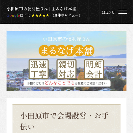
小田原市の便利屋さん | まるなげ本舗
MENU
G
o
o
g
l
e
口コミ
★★★★★
（18件のレビュー）
小田原市で会場設営・お手
伝い