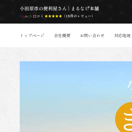
小田原市の便利屋さん | まるなげ本舗
G
o
o
g
l
e
口コミ
★★★★★
（18件のレビュー）
トップページ
会社概要
お問い合わせ
対応地域