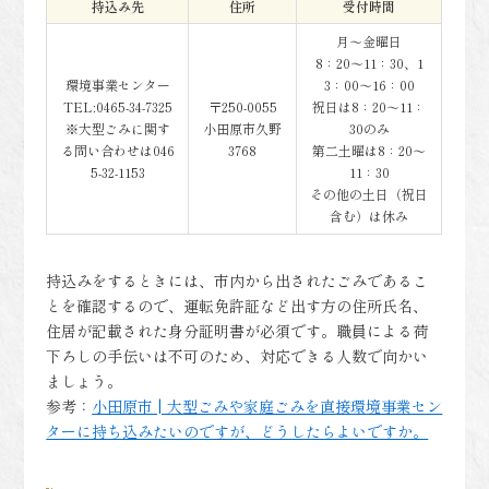
持込み先
住所
受付時間
月～金曜日
8：20～11：30、1
環境事業センター
3：00～16：00
TEL:0465-34-7325
〒250-0055
祝日は8：20～11：
※大型ごみに関す
小田原市久野
30のみ
る問い合わせは046
3768
第二土曜は8：20～
5-32-1153
11：30
その他の土日（祝日
含む）は休み
持込みをするときには、市内から出されたごみであるこ
とを確認するので、運転免許証など出す方の住所氏名、
住居が記載された身分証明書が必須です。職員による荷
下ろしの手伝いは不可のため、対応できる人数で向かい
ましょう。
参考：
小田原市 | 大型ごみや家庭ごみを直接環境事業セン
ターに持ち込みたいのですが、どうしたらよいですか。