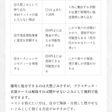
④大型ごみとして
×外に搬出する手間
持ち込む
〇1ｋｇあた
が必要で時間内に指
※40リットルの袋
り25円
定箇所に持ち込む
に入らない場合
△やり取りの手間が
◎0円または
かかり、買取不可の
⑤不用品買取業者
現金が手に
可能性もある（処分
に査定を依頼する
入る可能性
代がかかるケースも
がある
多い）
◎0円または
⑥オークションや
△やり取りや発送、
売却できる
ジモティーを利用
受け渡しの手間がか
可能性があ
する
かる
る
確実に処分できるのは大型ごみですが、プラスチック・
衣装ケースは解体すれば燃やせないごみとして無料で処
分できます。
コストを抑えたい方は、自分で解体・分別して燃やせな
いごみとして捨てる方法がおすすめです。