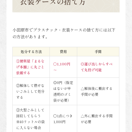
衣装ケースの捨て方
小田原市でプラスチック・衣装ケースの捨て方には以下
の方法があります。
処分する方法
費用
手間
①便利屋「まるな
〇1
,1
00円
◎運び出しからすべ
げ本舗」に丸ごと
～
て丸投げ可能
依頼する
◎0円（指定
②解体して燃せな
はないが半
△解体後に搬出する
いごみとして処分
透明のゴミ
手間が必要
する
袋が必要）
③大型ごみとして
回収してもらう
〇1点につき
△外に搬出する手間
※40リットルの袋
1,000円
が必要
に入らない場合