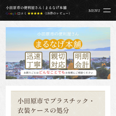
小田原市の便利屋さん | まるなげ本舗
MENU
G
o
o
g
l
e
口コミ
★★★★★
（18件のレビュー）
小田原市でプラスチック・
衣装ケースの処分